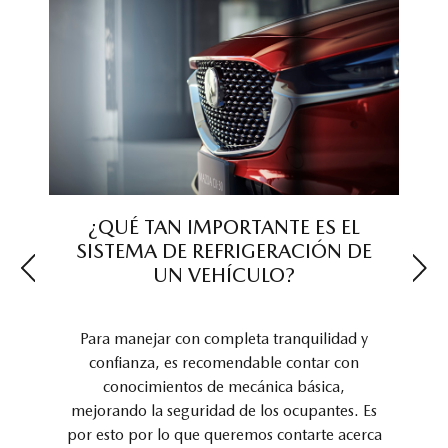
E
D
¡
¿QUÉ TAN IMPORTANTE ES EL
DEL
SISTEMA DE REFRIGERACIÓN DE
UN VEHÍCULO?
Lo s
 en
lo m
Para manejar con completa tranquilidad y
 la
tec
confianza, es recomendable contar con
 el
l
conocimientos de mecánica básica,
ramos
mejorando la seguridad de los ocupantes. Es
por esto por lo que queremos contarte acerca