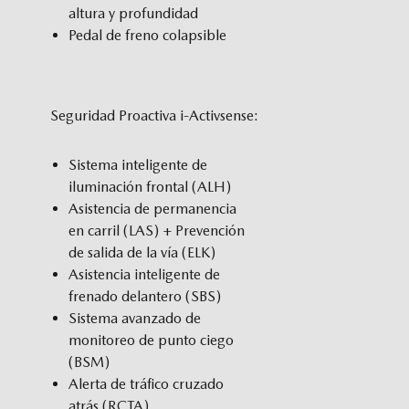
altura y profundidad
Pedal de freno colapsible
Seguridad Proactiva i-Activsense:
Sistema inteligente de
iluminación frontal (ALH)
As­ist­en­cia de per­man­en­cia
en car­ril (LAS) + Prevención
de salida de la vía (ELK)
Asistencia inteligente de
frenado delantero (SBS)
Sistema avanzado de
monitoreo de punto ciego
(BSM)
Alerta de tráfico cruzado
atrás (RCTA)