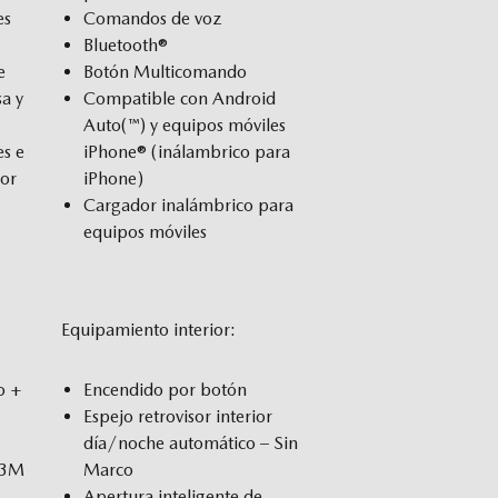
es
Comandos de voz
Bluetooth®
e
Botón Multicomando
sa y
Compatible con Android
Auto(™) y equipos móviles
es e
iPhone® (inálambrico para
sor
iPhone)
Cargador inalámbrico para
equipos móviles
Equipamiento interior:
o +
Encendido por botón
Espejo retrovisor interior
día/noche automático – Sin
13M
Marco
Apertura inteligente de