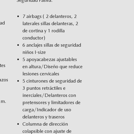
Seguridad Pasiva:
7 airbags ( 2 delanteros, 2
oad
laterales sillas delanteras, 2
de cortina y 1 rodilla
conductor)
6 anclajes sillas de seguridad
niños I-size
5 apoyacabezas ajustables
tes
en altura/Diseño que reduce
lesiones cervicales
azos
5 cinturones de seguridad de
3 puntos retráctiles e
inerciales/Delanteros con
p.m.
pretensores y limitadores de
carga/Indicador de uso
delanteros y traseros
Columna de dirección
colapsible con ajuste de