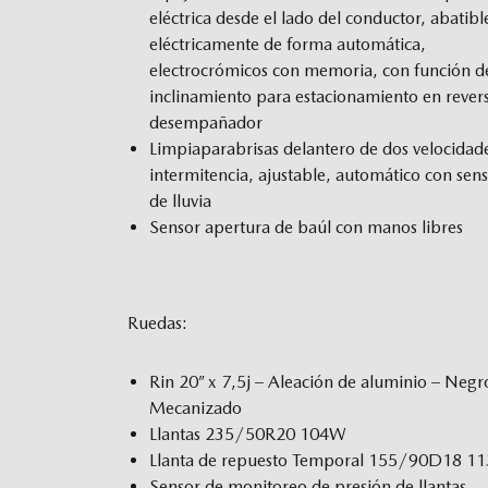
eléctrica desde el lado del conductor, abatibl
eléctricamente de forma automática,
electrocrómicos con memoria, con función d
inclinamiento para estacionamiento en rever
desempañador
Limpiaparabrisas delantero de dos velocidad
intermitencia, ajustable, automático con sen
de lluvia
Sensor apertura de baúl con manos libres
Ruedas:
Rin 20” x 7,5j – Aleación de aluminio – Negr
Mecanizado
Llantas 235/50R20 104W
Llanta de repuesto Temporal 155/90D18 1
Sensor de monitoreo de presión de llantas