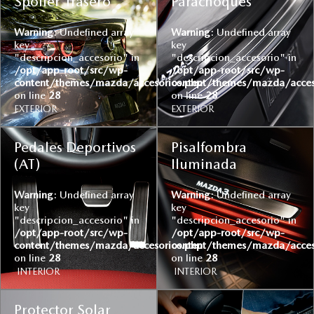
Spoiler Trasero
Parachoques
Warning
: Undefined array
Warning
: Undefined array
key
key
"descripcion_accesorio" in
"descripcion_accesorio" in
/opt/app-root/src/wp-
/opt/app-root/src/wp-
content/themes/mazda/accesorios.php
content/themes/mazda/acces
on line
28
on line
28
EXTERIOR
EXTERIOR
Pedales Deportivos
Pisalfombra
(AT)
Iluminada
Warning
: Undefined array
Warning
: Undefined array
key
key
"descripcion_accesorio" in
"descripcion_accesorio" in
/opt/app-root/src/wp-
/opt/app-root/src/wp-
content/themes/mazda/accesorios.php
content/themes/mazda/acces
on line
28
on line
28
INTERIOR
INTERIOR
Protector Solar