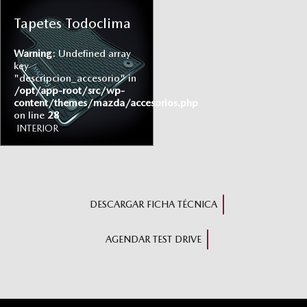
Tapetes Todoclima
Warning
: Undefined array
key
"descripcion_accesorio" in
/opt/app-root/src/wp-
content/themes/mazda/accesorios.php
on line
28
INTERIOR
DESCARGAR FICHA TÉCNICA
AGENDAR TEST DRIVE