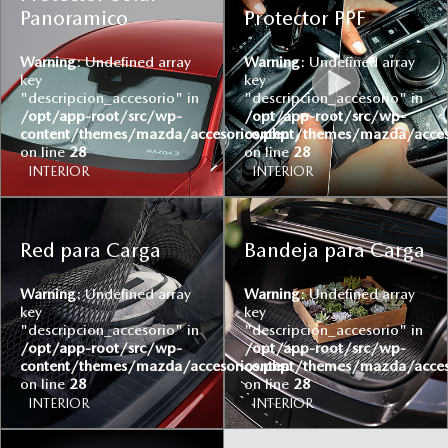
Panoramico
Protector PPF
Warning
: Undefined array
Warning
: Undefined array
key
key
"descripcion_accesorio" in
"descripcion_accesorio" in
/opt/app-root/src/wp-
/opt/app-root/src/wp-
content/themes/mazda/accesorios.php
content/themes/mazda/acces
on line
28
on line
28
INTERIOR
INTERIOR
Red para Carga
Bandeja para Carga
Warning
: Undefined array
Warning
: Undefined array
key
key
"descripcion_accesorio" in
"descripcion_accesorio" in
/opt/app-root/src/wp-
/opt/app-root/src/wp-
content/themes/mazda/accesorios.php
content/themes/mazda/acces
on line
28
on line
28
INTERIOR
INTERIOR