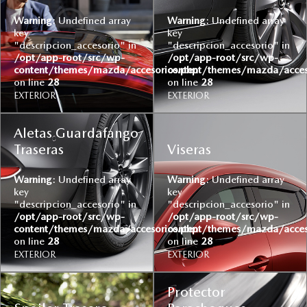
Warning
: Undefined array
Warning
: Undefined array
key
key
"descripcion_accesorio" in
"descripcion_accesorio" in
/opt/app-root/src/wp-
/opt/app-root/src/wp-
content/themes/mazda/accesorios.php
content/themes/mazda/acces
on line
28
on line
28
EXTERIOR
EXTERIOR
Aletas Guardafango
Traseras
Viseras
Warning
: Undefined array
Warning
: Undefined array
key
key
"descripcion_accesorio" in
"descripcion_accesorio" in
/opt/app-root/src/wp-
/opt/app-root/src/wp-
content/themes/mazda/accesorios.php
content/themes/mazda/acces
on line
28
on line
28
EXTERIOR
EXTERIOR
Protector