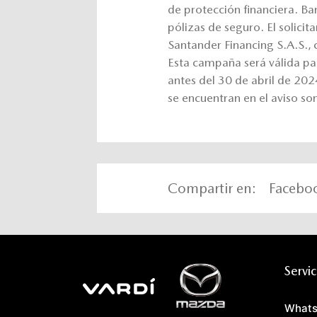
de protección financiera. B
pólizas de seguro. El solicit
Santander Financing S.A.S., c
Esta campaña será válida p
antes del 30 de abril de 20
se encuentran en el aviso son
Compartir en:
Facebo
Servic
Whats