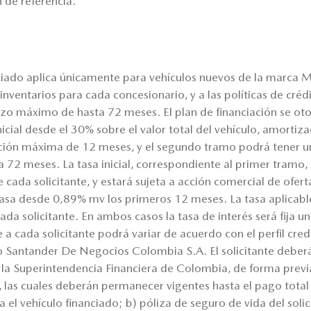
 de referencia.
nciado aplica únicamente para vehículos nuevos de la marca
e inventarios para cada concesionario, y a las políticas de cr
o máximo de hasta 72 meses. El plan de financiación se oto
icial desde el 30% sobre el valor total del vehículo, amortiz
ción máxima de 12 meses, y el segundo tramo podrá tener 
a 72 meses. La tasa inicial, correspondiente al primer tramo
de cada solicitante, y estará sujeta a acción comercial de ofer
sa desde 0,89% mv los primeros 12 meses. La tasa aplicabl
e cada solicitante. En ambos casos la tasa de interés será fija 
le a cada solicitante podrá variar de acuerdo con el perfil credit
co Santander De Negocios Colombia S.A. El solicitante deber
la Superintendencia Financiera de Colombia, de forma previ
, las cuales deberán permanecer vigentes hasta el pago total 
el vehículo financiado; b) póliza de seguro de vida del solic