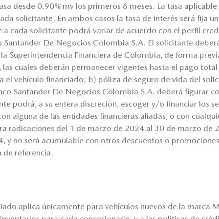
sa desde 0,90% mv los primeros 6 meses. La tasa aplicable
e cada solicitante. En ambos casos la tasa de interés será fija 
le a cada solicitante podrá variar de acuerdo con el perfil credit
co Santander De Negocios Colombia S.A. El solicitante deber
la Superintendencia Financiera de Colombia, de forma previ
, las cuales deberán permanecer vigentes hasta el pago total 
el vehículo financiado; b) póliza de seguro de vida del solic
anco Santander De Negocios Colombia S.A. deberá figurar co
ante podrá, a su entera discreción, escoger y/o financiar los 
on alguna de las entidades financieras aliadas, o con cualqui
ara radicaciones del 1 de marzo de 2024 al 30 de marzo de
24, y no será acumulable con otros descuentos o promocione
 de referencia.
nciado aplica únicamente para vehículos nuevos de la marca 
e inventarios para cada concesionario, y a las políticas de cr