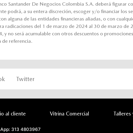
anco Santander De Negocios Colombia S.A. deberá figurar co
ante podrá, a su entera discreción, escoger y/o financiar los 
on alguna de las entidades financieras aliadas, o con cualqui
ara radicaciones del 1 de marzo de 2024 al 30 de marzo de
24, y no será acumulable con otros descuentos o promocione
 de referencia.
ok
Twitter
io al cliente
Vitrina Comercial
Talleres
App: 313 4803967