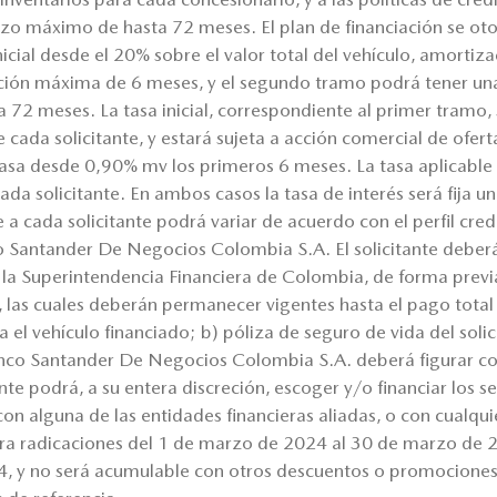
o máximo de hasta 72 meses. El plan de financiación se oto
icial desde el 20% sobre el valor total del vehículo, amortiz
ción máxima de 6 meses, y el segundo tramo podrá tener u
a 72 meses. La tasa inicial, correspondiente al primer tramo
de cada solicitante, y estará sujeta a acción comercial de ofer
sa desde 0,90% mv los primeros 6 meses. La tasa aplicable
e cada solicitante. En ambos casos la tasa de interés será fija 
le a cada solicitante podrá variar de acuerdo con el perfil credit
co Santander De Negocios Colombia S.A. El solicitante deber
la Superintendencia Financiera de Colombia, de forma previ
, las cuales deberán permanecer vigentes hasta el pago total 
el vehículo financiado; b) póliza de seguro de vida del solic
anco Santander De Negocios Colombia S.A. deberá figurar co
ante podrá, a su entera discreción, escoger y/o financiar los 
on alguna de las entidades financieras aliadas, o con cualqui
ara radicaciones del 1 de marzo de 2024 al 30 de marzo de
24, y no será acumulable con otros descuentos o promocione