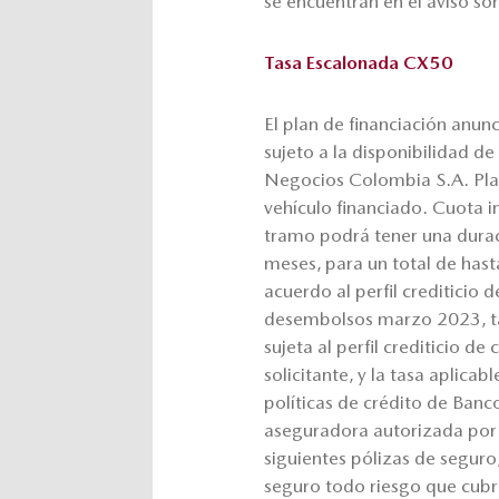
se encuentran en el aviso son
Tasa Escalonada CX50
El plan de financiación anu
sujeto a la disponibilidad d
Negocios Colombia S.A. Plaz
vehículo financiado. Cuota in
tramo podrá tener una dura
meses, para un total de hast
acuerdo al perfil crediticio 
desembolsos marzo 2023, ta
sujeta al perfil crediticio d
solicitante, y la tasa aplicab
políticas de crédito de Ban
aseguradora autorizada por 
siguientes pólizas de seguro
seguro todo riesgo que cubra 