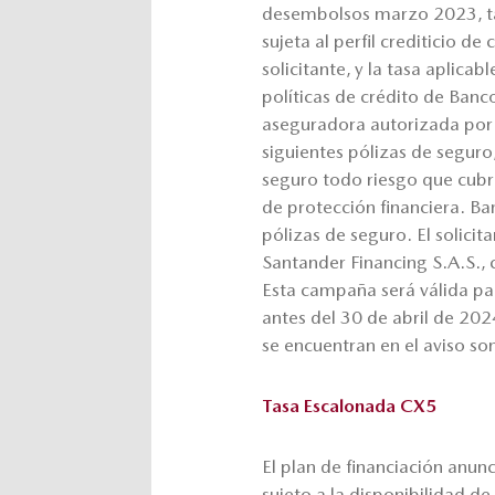
desembolsos marzo 2023, ta
sujeta al perfil crediticio d
solicitante, y la tasa aplicab
políticas de crédito de Ban
aseguradora autorizada por 
siguientes pólizas de seguro
seguro todo riesgo que cubra 
de protección financiera. B
pólizas de seguro. El solicit
Santander Financing S.A.S., c
Esta campaña será válida p
antes del 30 de abril de 20
se encuentran en el aviso son
Tasa Escalonada CX5
El plan de financiación anu
sujeto a la disponibilidad d