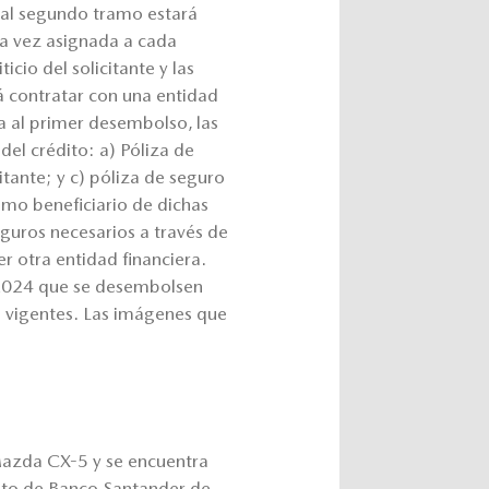
 al segundo tramo estará
una vez asignada a cada
icio del solicitante y las
á contratar con una entidad
a al primer desembolso, las
del crédito: a) Póliza de
itante; y c) póliza de seguro
mo beneficiario de dichas
seguros necesarios a través de
er otra entidad financiera.
 2024 que se desembolsen
s vigentes. Las imágenes que
Mazda CX-5 y se encuentra
édito de Banco Santander de