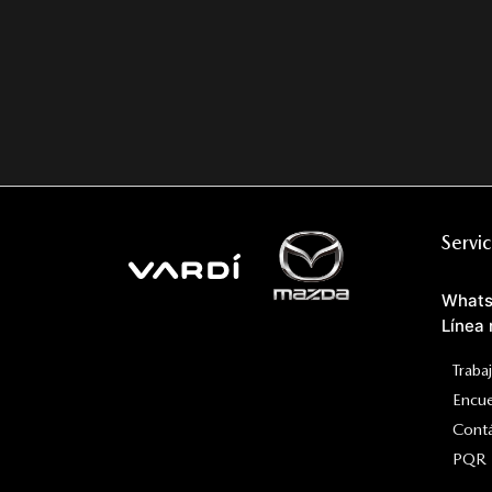
Servic
Whats
Línea 
Traba
Encu
Cont
PQR