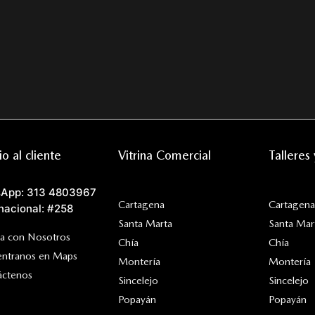
io al cliente
Vitrina Comercial
Talleres
App: 313 4803967
Cartagena
Cartagena
nacional: #258
Santa Marta
Santa Mar
ja con Nosotros
Chía
Chía
entranos en Maps
Montería
Montería
áctenos
Sincelejo
Sincelejo
Popayán
Popayán