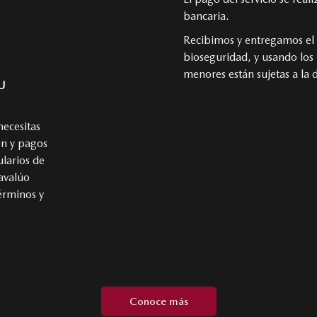
bancaria.
Recibimos y entregamos el 
bioseguridad, y usando los
menores están sujetas a la 
U
necesitas
ón y pagos
larios de
 avalúo
érminos y
Conoce más