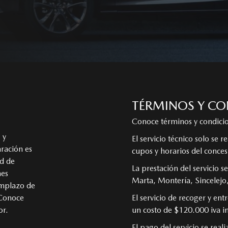
TÉRMINOS Y CO
Conoce términos y condicio
 y
El servicio técnico solo se r
ración es
cupos y horarios del conces
ad de
La prestación del servicio 
nes
Marta, Montería, Sincelejo,
emplazo de
 Conoce
El servicio de recoger y ent
or.
un costo de $120.000 iva in
El pago del servicio se rea