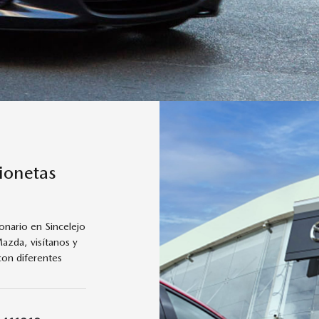
ionetas
nario en Sincelejo
azda, visítanos y
con diferentes