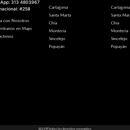
App: 313 4803967
Cartagena
Cartagena
nacional: #258
Santa Marta
Santa Mar
ja con Nosotros
Chía
Chía
entranos en Maps
Montería
Montería
áctenos
Sincelejo
Sincelejo
Popayán
Popayán
2023 © Todos los derechos reservados.