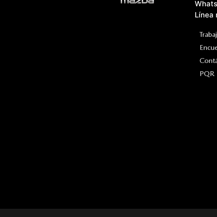
Whats
Línea 
Traba
Encu
Cont
PQR